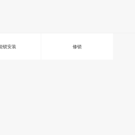
能锁安装
修锁